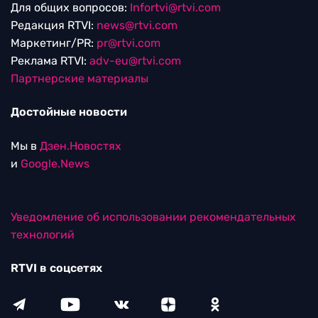
Для общих вопросов:
Infortvi@rtvi.com
Редакция RTVI:
news@rtvi.com
Маркетинг/PR:
pr@rtvi.com
Реклама RTVI:
adv-eu@rtvi.com
Партнерские материалы
Достойные новости
Мы в
Дзен.Новостях
и
Google.News
Уведомление об использовании рекомендательных
технологий
RTVI в соцсетях