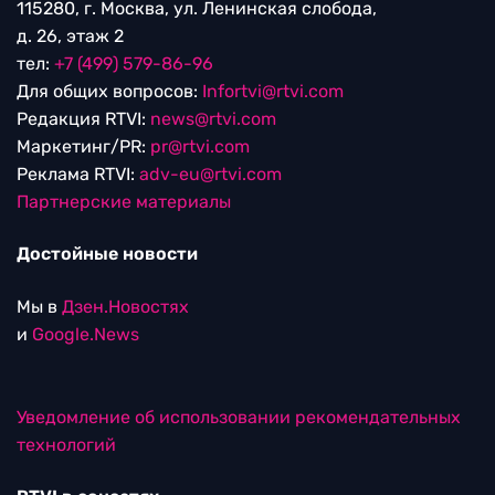
115280, г. Москва, ул. Ленинская слобода,
д. 26, этаж 2
тел:
+7 (499) 579-86-96
Для общих вопросов:
Infortvi@rtvi.com
Редакция RTVI:
news@rtvi.com
Маркетинг/PR:
pr@rtvi.com
Реклама RTVI:
adv-eu@rtvi.com
Партнерские материалы
Достойные новости
Мы в
Дзен.Новостях
и
Google.News
Уведомление об использовании рекомендательных
технологий