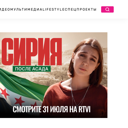
ИДЕО
МУЛЬТИМЕДИА
LIFESTYLE
СПЕЦПРОЕКТЫ