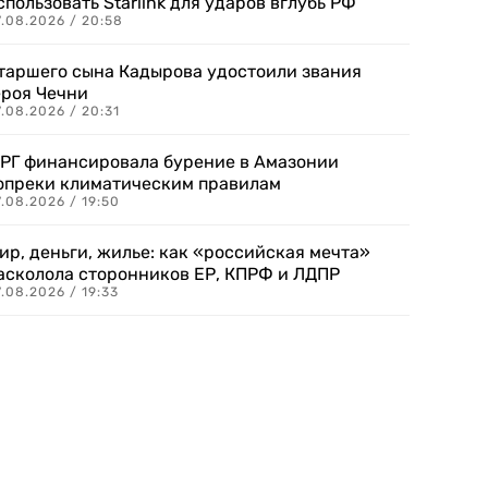
спользовать Starlink для ударов вглубь РФ
7.08.2026 / 20:58
таршего сына Кадырова удостоили звания
ероя Чечни
.08.2026 / 20:31
РГ финансировала бурение в Амазонии
опреки климатическим правилам
.08.2026 / 19:50
ир, деньги, жилье: как «российская мечта»
асколола сторонников ЕР, КПРФ и ЛДПР
.08.2026 / 19:33