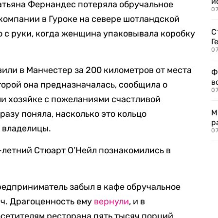
и
атьяна Фернандес потеряла обручальное
0
 компании в Гуроке на севере шотландской
С
о с руки, когда женщина упаковывала коробку
Г
07
вили в Манчестер за 200 километров от места
Ф
в
торой она предназначалась, сообщила о
07
ли хозяйке с пожеланиями счастливой
М
сразу поняла, насколько это кольцо
р
 владелицы.
07
-летний Стюарт О’Нейл познакомились в
редприниматель забыл в кафе обручальное
яч. Драгоценность ему
вернули
, и в
сетителям ресторана пять тысяч порций