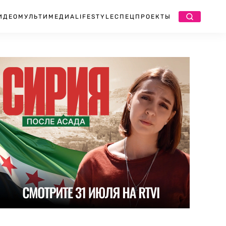
ИДЕО
МУЛЬТИМЕДИА
LIFESTYLE
СПЕЦПРОЕКТЫ