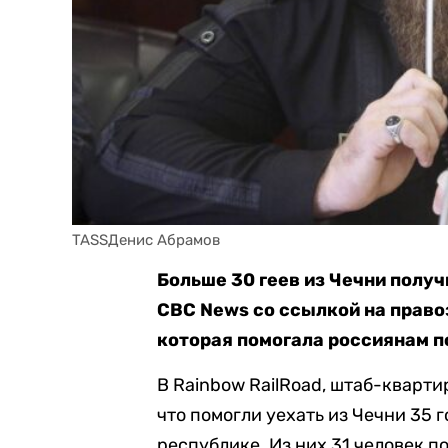
TASSДенис Абрамов
Больше 30 геев из Чечни полу
СBC News со ссылкой на право
которая помогала россиянам п
В Rainbow RailRoad, штаб-кварти
что помогли уехать из Чечни 35 
республике. Из них 31 человек п