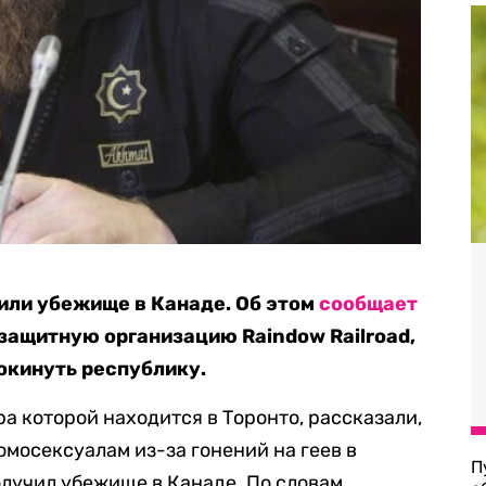
чили убежище в Канаде. Об этом
сообщает
защитную организацию Raindow Railroad,
окинуть республику.
ра которой находится в Торонто, рассказали,
гомосексуалам из-за гонений на геев в
П
олучил убежище в Канаде. По словам