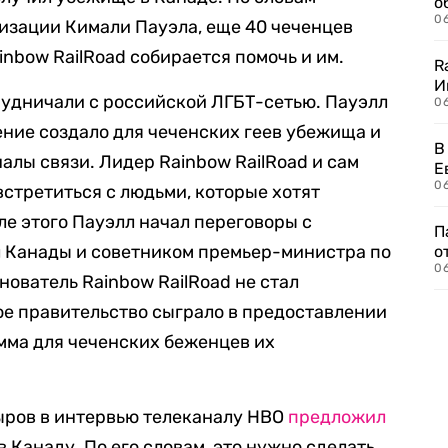
о
06
изации Кимали Пауэла, еще 40 чеченцев
inbow RailRoad собирается помочь и им.
R
И
удничали с российской ЛГБТ-сетью. Пауэлл
0
ение создало для чеченских геев убежища и
В
алы связи. Лидер Rainbow RailRoad и сам
Е
06
встретиться с людьми, которые хотят
ле этого Пауэлл начал переговоры с
П
 Канады и советником премьер-министра по
о
06
ователь Rainbow RailRoad не стал
ое правительство сыграло в предоставлении
амма для чеченских беженцев их
ыров в интервью телеканалу HBO
предложил
 Канаду. По его словам, это нужно сделать,