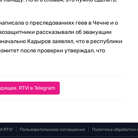
написала о преследованиях геев в Чечне и о
авозащитники рассказывали об эвакуации
значально Кадыров заявлял, что в республики
комитет после проверки утверждал, что
дящее. RTVI в Telegram
И RTVI
|
Пользовательское соглашение
|
Политика обработки