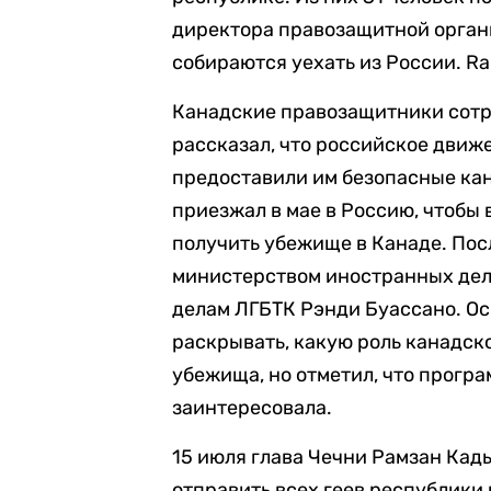
директора правозащитной орган
собираются уехать из России. Ra
Канадские правозащитники сотр
рассказал, что российское движ
предоставили им безопасные кан
приезжал в мае в Россию, чтобы 
получить убежище в Канаде. Пос
министерством иностранных дел
делам ЛГБТК Рэнди Буассано. Осн
раскрывать, какую роль канадск
убежища, но отметил, что прогр
заинтересовала.
15 июля глава Чечни Рамзан Кад
отправить всех геев республики в