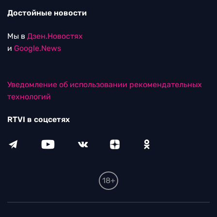
Достойные новости
Мы в
Дзен.Новостях
и
Google.News
Уведомление об использовании рекомендательных
технологий
RTVI в соцсетях
18+