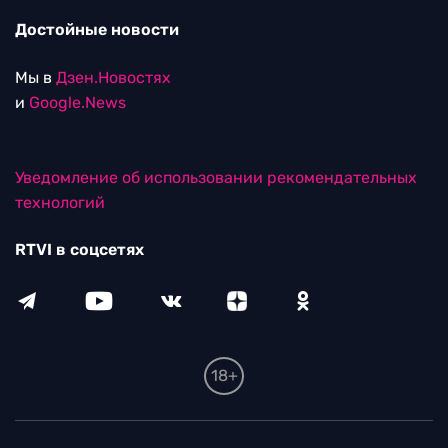
Достойные новости
Мы в
Дзен.Новостях
и
Google.News
Уведомление об использовании рекомендательных
технологий
RTVI в соцсетях
18+