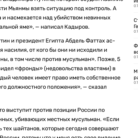
и
0
сти Мьянмы взять ситуацию под контроль. А
ва и насмехается над убийством невинных
С
ральной яме», — написал Кадыров.
Г
07
тин и президент Египта Абдель Фаттах ас-
Ф
 насилия, от кого бы они ни исходили и
в
07
ны, в том числе против мусульман». Позже, 5
увидел «фронды» (недовольства властями) в
М
дый человек имеет право иметь собственное
р
07
его должностного положения», — сказал
что выступит против позиции России по
енных, убивающих местных мусульман. «Если
 тех шайтанов, которые сегодня совершают
России, потому что у меня есть свое видение,