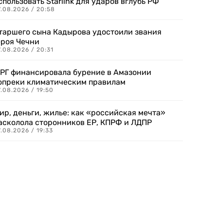
спользовать Starlink для ударов вглубь РФ
7.08.2026 / 20:58
таршего сына Кадырова удостоили звания
ероя Чечни
.08.2026 / 20:31
РГ финансировала бурение в Амазонии
опреки климатическим правилам
.08.2026 / 19:50
ир, деньги, жилье: как «российская мечта»
асколола сторонников ЕР, КПРФ и ЛДПР
.08.2026 / 19:33