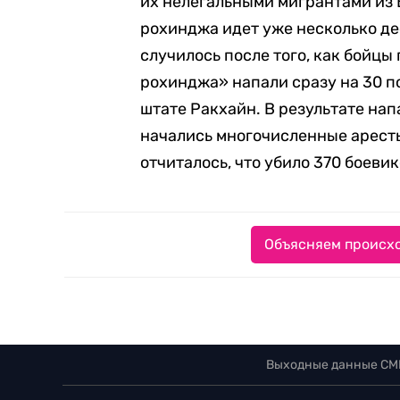
их нелегальными мигрантами из
рохинджа идет уже несколько де
случилось после того, как бойц
рохинджа» напали сразу на 30 п
штате Ракхайн. В результате нап
начались многочисленные аресты
отчиталось, что убило 370 боевик
Объясняем происхо
Выходные данные СМ