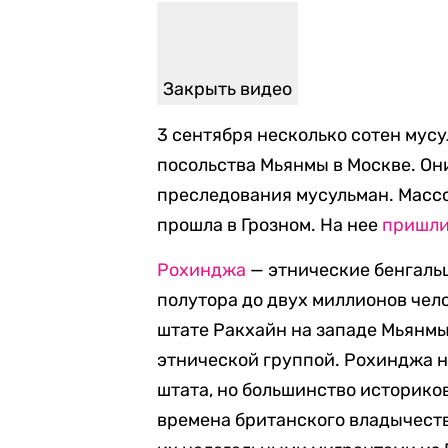
Закрыть видео
3 сентября несколько сотен мус
посольства Мьянмы в Москве. Он
преследования мусульман. Масс
прошла в Грозном. На нее
пришл
Рохинджа
— этнические бенгаль
полутора до двух миллионов чел
штате Ракхайн на западе Мьянмы
этнической группой. Рохинджа 
штата, но большинство историков
времена британского владычеств