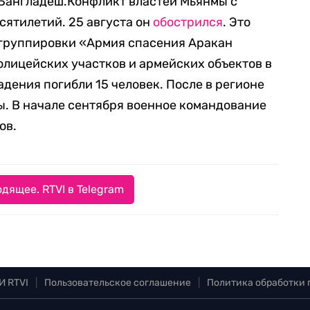
 Бангладеш.Конфликт властей Мьянмы с
сятилетий. 25 августа он
обострился
. Это
ы группировки «Армия спасения Аракан
олицейских участков и армейских объектов в
адения погибли 15 человек. После в регионе
. В начале сентября военное командование
ов.
дящее. RTVI в Telegram
И RTVI
|
Пользовательское соглашение
|
Политика обработки