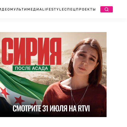
ИДЕО
МУЛЬТИМЕДИА
LIFESTYLE
СПЕЦПРОЕКТЫ