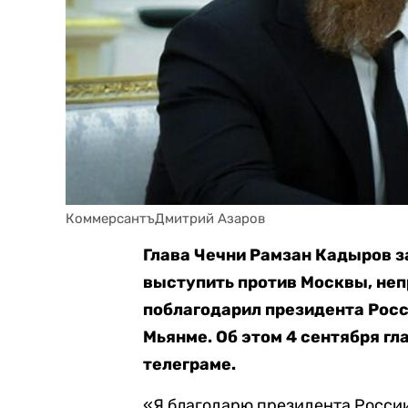
КоммерсантъДмитрий Азаров
Глава Чечни Рамзан Кадыров зая
выступить против Москвы, не
поблагодарил президента Росс
Мьянме. Об этом 4 сентября гл
телеграме.
«Я благодарю президента Росси