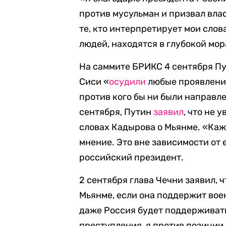
против мусульман и призвал вла
те, кто интерпретирует мои сло
людей, находятся в глубокой мо
На саммите БРИКС 4 сентября Пу
Сиси «
осудили
любые проявления
против кого бы ни были направле
сентября, Путин
заявил
, что не 
словах Кадырова о Мьянме. «Каж
мнение. Это вне зависимости от 
российский президент.
2 сентября глава Чечни заявил, 
Мьянме, если она поддержит во
даже Россия будет поддерживать
преступления, я против позиции 