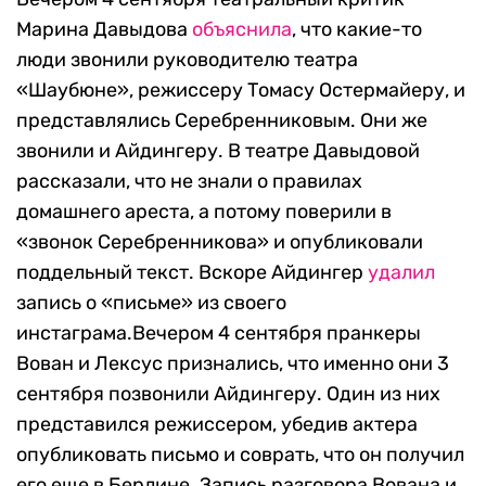
Марина Давыдова
объяснила
, что какие-то
люди звонили руководителю театра
«Шаубюне», режиссеру Томасу Остермайеру, и
представлялись Серебренниковым. Они же
звонили и Айдингеру. В театре Давыдовой
рассказали, что не знали о правилах
домашнего ареста, а потому поверили в
«звонок Серебренникова» и опубликовали
поддельный текст. Вскоре Айдингер
удалил
запись о «письме» из своего
инстаграма.Вечером 4 сентября пранкеры
Вован и Лексус признались, что именно они 3
сентября позвонили Айдингеру. Один из них
представился режиссером, убедив актера
опубликовать письмо и соврать, что он получил
его еще в Берлине. Запись разговора Вована и