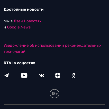
Достойные новости
Мы в
Дзен.Новостях
и
Google.News
Уведомление об использовании рекомендательных
технологий
RTVI в соцсетях
18+