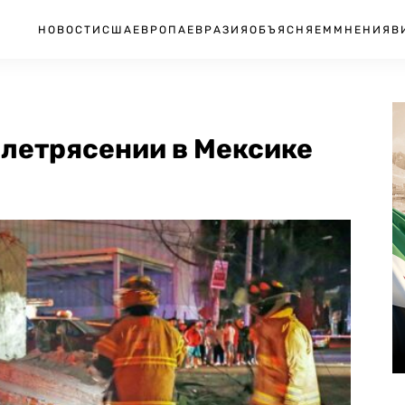
НОВОСТИ
США
ЕВРОПА
ЕВРАЗИЯ
ОБЪЯСНЯЕМ
МНЕНИЯ
В
млетрясении в Мексике