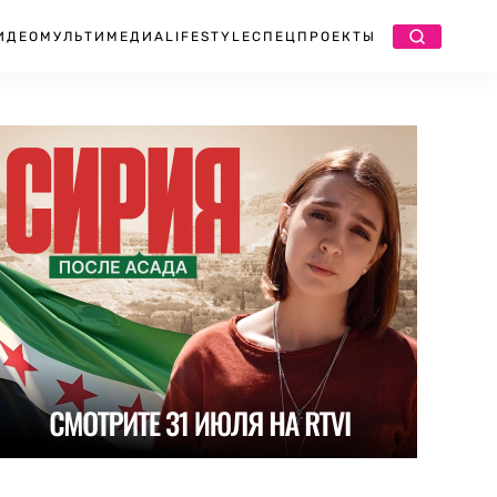
ИДЕО
МУЛЬТИМЕДИА
LIFESTYLE
СПЕЦПРОЕКТЫ