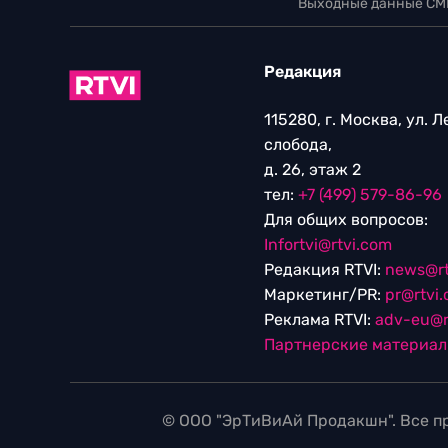
Выходные данные СМ
Редакция
115280, г. Москва, ул. 
слобода,
д. 26, этаж 2
тел:
+7 (499) 579-86-96
Для общих вопросов:
Infortvi@rtvi.com
Редакция RTVI:
news@rt
Маркетинг/PR:
pr@rtvi
Реклама RTVI:
adv-eu@r
Партнерские материа
© ООО "ЭрТиВиАй Продакшн". Все пр