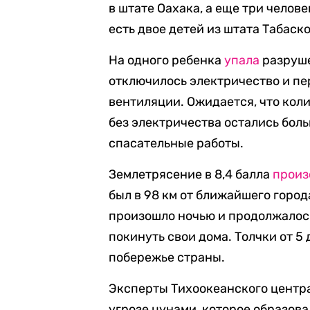
в штате Оахака, а еще три челов
есть двое детей из штата Табаск
На одного ребенка
упала
разруше
отключилось электричество и пе
вентиляции. Ожидается, что кол
без электричества остались бол
спасательные работы.
Землетрясение в 8,4 балла
произ
был в 98 км от ближайшего горо
произошло ночью и продолжалос
покинуть свои дома. Толчки от 5
побережье страны.
Эксперты Тихоокеанского цент
угрозе цунами, которое образова