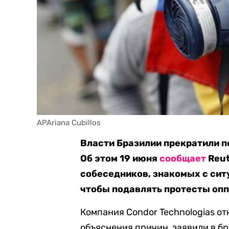
APAriana Cubillos
Власти Бразилии прекратили п
Об этом 19 июня
сообщает
Reut
собеседников, знакомых с сит
чтобы подавлять протесты опп
Компания Condor Technologias от
объяснения причин, заявили в б