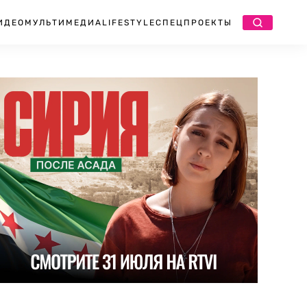
ИДЕО
МУЛЬТИМЕДИА
LIFESTYLE
СПЕЦПРОЕКТЫ