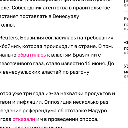
р
07
реле. Собеседник агентства в правительстве
естанет поставлять в Венесуэлу
Е
толпы.
п
07
Reuters, Бразилия согласилась на требования
«
бойни», которая происходит в стране. О том,
п
07
циально
обратилась
к властям Бразилии с
езоточивого газа, стало известно 16 июня. До
У
я венесуэльских властей по разгону
м
07
тся уже три года из-за нехватки продуктов и
ством и инфляции. Оппозиция несколько раз
оведение референдума об отставке Мадуро.
 года
отказали
им в проведении опроса,
дписи недействительными.