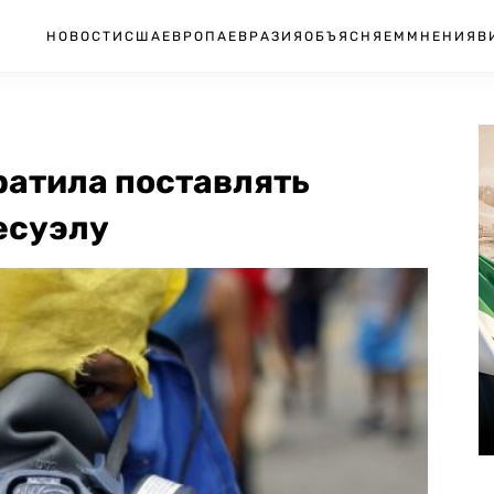
НОВОСТИ
США
ЕВРОПА
ЕВРАЗИЯ
ОБЪЯСНЯЕМ
МНЕНИЯ
В
ратила поставлять
есуэлу