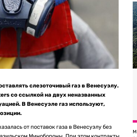
оставлять слезоточивый газ в Венесуэлу.
ers со ссылкой на двух неназванных
уацией. В Венесуэле газ используют,
озиции.
казалась от поставок газа в Венесуэлу без
М
разильском Минобороны. При этом контракты