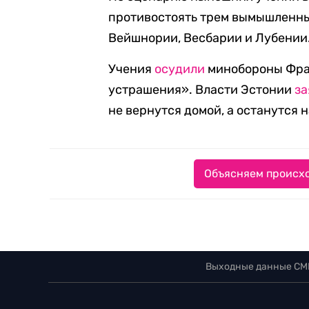
противостоять трем вымышленн
Вейшнории, Весбарии и Лубении
Учения
осудили
минобороны Фран
устрашения». Власти Эстонии
за
не вернутся домой, а останутся 
Объясняем происхо
Выходные данные СМ