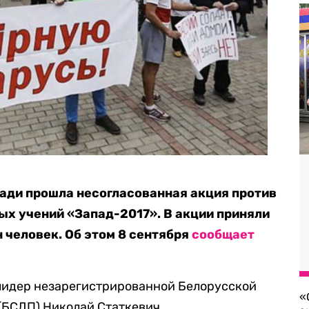
ади прошла несогласованная акция против
х учений «Запад-2017». В акции приняли
 человек. Об этом 8 сентября
сообщает
лидер незарегистрированной Белорусской
«
(БСДП) Николай Статкевич.