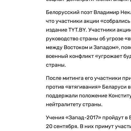
Белорусский поэт Владимир Некл
что участники акции «собрались
издание TYT.BY. Участники акц
руководство страны об угрозе «
между Востоком и Западом», пояс
военный конфликт «угрожает бу
страны.
После митинга его участники пр
против «втягивания» Беларуси в
поддержали положение Конститу
нейтралитету страны.
Учения «Запад-2017» пройдут в Б
20 сентября. В них примут учас