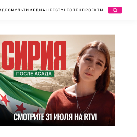
ИДЕО
МУЛЬТИМЕДИА
LIFESTYLE
СПЕЦПРОЕКТЫ