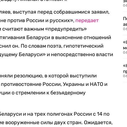
э
06
яев, выступая перед собравшимися заявил,
П
 не против России и русских»,
передает
а
ии считают важным «предупредить»
06
втягивания Беларуси в выяснение отношений
«
нил он. По словам поэта, гипотетический
м
06
дущему Беларуси» и непосредственно власти
«
п
иняли резолюцию, в которой выступили
06
 противостояние России, Украины и НАТО и
ции о стремлении к безъядерному
еларуси и на трех полигонах России с 14 по
тие вооруженные силы двух стран. Ожидается,