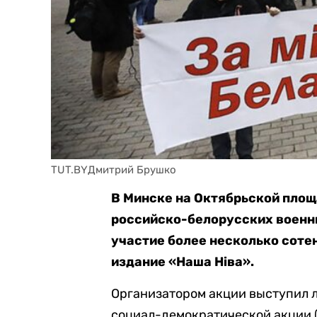
TUT.BYДмитрий Брушко
В Минске на Октябрьской площ
российско-белорусских военны
участие более несколько сотен
издание «Наша Нiва».
Организатором акции выступил 
социал-демократической акции 