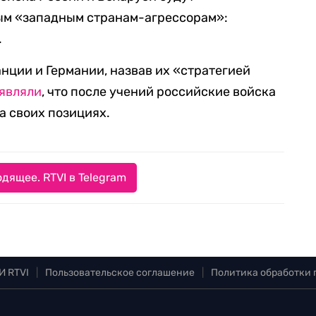
ым «западным странам-агрессорам»:
.
ции и Германии, назвав их «стратегией
являли
, что после учений российские войска
на своих позициях.
дящее. RTVI в Telegram
И RTVI
|
Пользовательское соглашение
|
Политика обработки