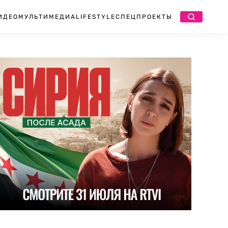
ИДЕО
МУЛЬТИМЕДИА
LIFESTYLE
СПЕЦПРОЕКТЫ