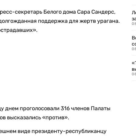
пресс-секретарь Белого дома Сара Сандерс,
Л
з
«долгожданная поддержка для жертв урагана.
0
острадавших».
В
с
0
«
в
0
у днем проголосовали 316 членов Палаты
ов высказались «против».
нешнем виде президенту-республиканцу