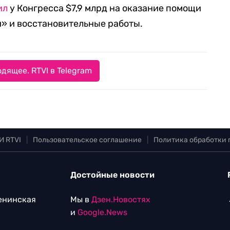
ил
у Конгресса $7,9 млрд на оказание помощи
» и восстановительные работы.
дящее. RTVI в Telegram
И RTVI
|
Пользовательское соглашение
|
Политика обработки
Достойные новости
Ленинская
Мы в
Дзен.Новостях
и
Google.News