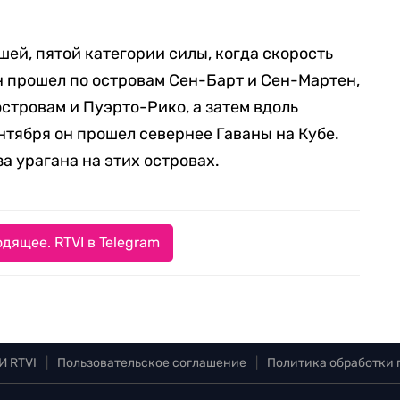
ей, пятой категории силы, когда скорость
ан прошел по островам Сен-Барт и Сен-Мартен,
стровам и Пуэрто-Рико, а затем вдоль
нтября он прошел севернее Гаваны на Кубе.
а урагана на этих островах.
дящее. RTVI в Telegram
И RTVI
|
Пользовательское соглашение
|
Политика обработки