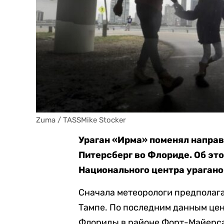
Zuma / TASSMike Stocker
Ураган «Ирма» поменял направ
Питерсберг во Флориде. Об эт
Национального центра ураган
Сначала метеорологи предполагал
Тампе. По последним данным цен
Флориды в районе Форт-Майерса, 