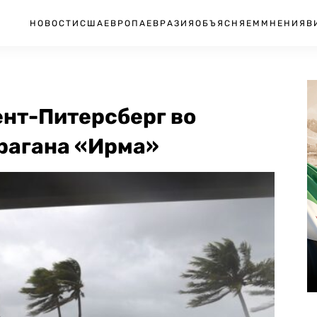
НОВОСТИ
США
ЕВРОПА
ЕВРАЗИЯ
ОБЪЯСНЯЕМ
МНЕНИЯ
В
ент-Питерсберг во
рагана «Ирма»