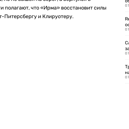
о
07
и полагают, что «Ирма» восстановит силы
нт-Питерсбергу и Клируотеру.
R
о
07
С
з
07
Т
н
07