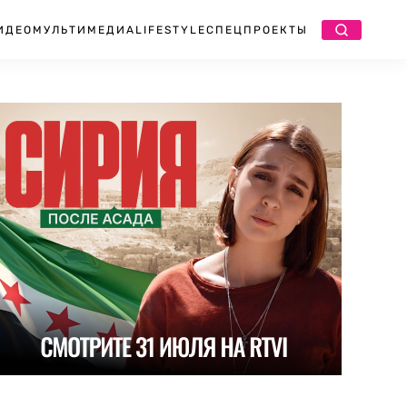
ИДЕО
МУЛЬТИМЕДИА
LIFESTYLE
СПЕЦПРОЕКТЫ