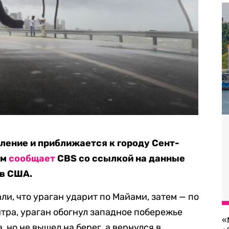
ление и приближается к городу Сент-
ом
сообщает
CBS со ссылкой на данные
ов США.
и, что ураган ударит по Майами, затем — по
тра, ураган обогнул западное побережье
«
но не вышел на берег, а вернулся в