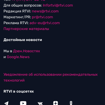
Для общих вопросов:
Infortvi@rtvi.com
Редакция RTVI:
news@rtvi.com
Маркетинг/PR:
pr@rtvi.com
Реклама RTVI:
adv-eu@rtvi.com
Партнерские материалы
Достойные новости
Мы в
Дзен.Новостях
и
Google.News
Уведомление об использовании рекомендательных
технологий
RTVI в соцсетях