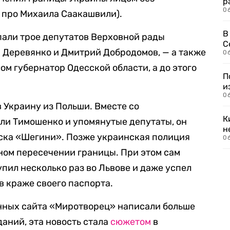
р
06
 про Михаила Саакашвили).
В
пали трое депутатов Верховной рады
С
 Деревянко и Дмитрий Добродомов, — а также
06
м губернатор Одесской области, а до этого
П
и
06
 Украину из Польши. Вместе со
К
ли Тимошенко и упомянутые депутаты, он
н
уска «Шегини». Позже украинская полиция
06
ном пересечении границы. При этом сам
пил несколько раз во Львове и даже успел
в краже своего паспорта.
анных сайта «Миротворец» написали больше
аний, эта новость стала
сюжетом
в