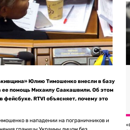
тькивщина» Юлию Тимошенко внесли в базу
 ее помощь Михаилу Саакашвили. Об этом
в фейcбуке. RTVI объясняет, почему это
имошенко в нападении на пограничников и
«
ечения границы Украины лицом без