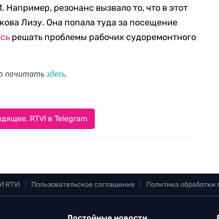
 Например, резонанс вызвало то, что в этот
кова Лизу. Она попала туда за посещение
ась
решать проблемы рабочих судоремонтного
но почитать
здесь
.
дящее. RTVI в Telegram
И RTVI
|
Пользовательское соглашение
|
Политика обработки
Достойные новости