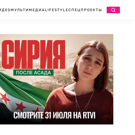
ИДЕО
МУЛЬТИМЕДИА
LIFESTYLE
СПЕЦПРОЕКТЫ