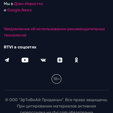
Мы в
Дзен.Новостях
и
Google.News
Уведомление об использовании рекомендательных
технологий
RTVI в соцсетях
18+
© ООО "ЭрТиВиАй Продакшн". Все права защищены.
При цитировании материалов активная
гиперссылка на rtvi.com обязательна