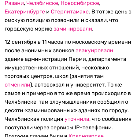
Рязани
,
Челябинске
,
Новосибирске
,
Екатеринбурге
и
Стерлитамаке
. В тот же день в
омскую полицию позвонили и сказали, что
городскую мэрию
заминировали
.
12 сентября в 11 часов по московскому времени
после анонимных звонков
эвакуировали
здание администрации Перми, департамента
имущественных отношений, несколько
торговых центров, школ (занятия там
отменили
), автовокзал и университет. То же
самое и примерно в то же время происходило в
Челябинске, там злоумышленники сообщили о
десяти «заминированных» зданиях по городу.
Челябинская полиция
уточнила
, что сообщения
поступали через сервисы IP-телефонии.
Похожие случаи были в
Красноярске
,