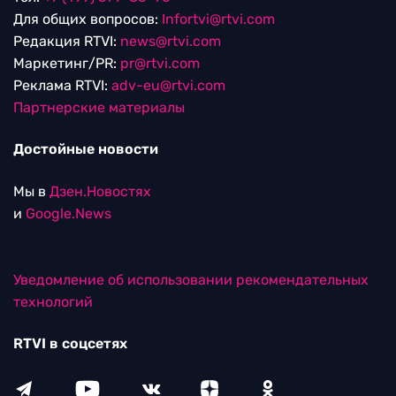
Для общих вопросов:
Infortvi@rtvi.com
Редакция RTVI:
news@rtvi.com
Маркетинг/PR:
pr@rtvi.com
Реклама RTVI:
adv-eu@rtvi.com
Партнерские материалы
Достойные новости
Мы в
Дзен.Новостях
и
Google.News
Уведомление об использовании рекомендательных
технологий
RTVI в соцсетях