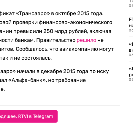
Т
06
икат «Трансаэро» в октябре 2015 года.
F
овой проверки финансово-экономического
н
ании превысили 250 млрд рублей, включая
06
ности банкам. Правительство
решило
не
«
итов. Сообщалось, что авиакомпанию могут
в
06
так и не состоялась.
«
аэро» начали в декабре 2015 года по иску
р
ал «Альфа-банк», но требование
06
е.
дящее. RTVI в Telegram