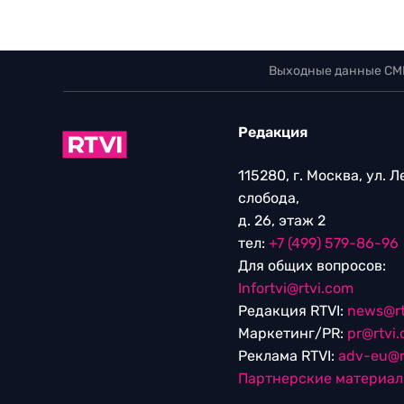
Выходные данные СМ
Редакция
115280, г. Москва, ул. 
слобода,
д. 26, этаж 2
тел:
+7 (499) 579-86-96
Для общих вопросов:
Infortvi@rtvi.com
Редакция RTVI:
news@rt
Маркетинг/PR:
pr@rtvi
Реклама RTVI:
adv-eu@r
Партнерские материа