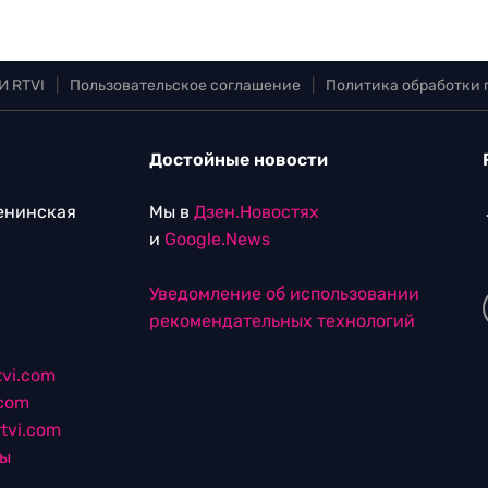
И RTVI
|
Пользовательское соглашение
|
Политика обработки
Достойные новости
Ленинская
Мы в
Дзен.Новостях
и
Google.News
Уведомление об использовании
рекомендательных технологий
vi.com
.com
tvi.com
лы