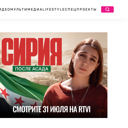
ИДЕО
МУЛЬТИМЕДИА
LIFESTYLE
СПЕЦПРОЕКТЫ