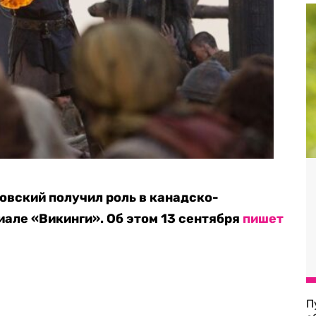
овский получил роль в канадско-
але «Викинги». Об этом 13 сентября
пишет
П