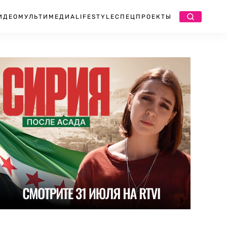
ИДЕО
МУЛЬТИМЕДИА
LIFESTYLE
СПЕЦПРОЕКТЫ