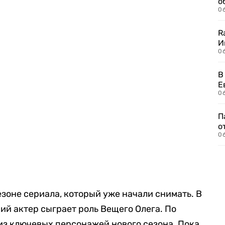
о
06
R
И
0
В
Е
06
П
о
06
зоне сериала, который уже начали снимать. В
ий актер сыграет роль Вещего Олега. По
 из ключевых персонажей нового сезона. Пока