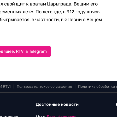
л свой щит к вратам Царьграда. Вещим его
еменных лет». По легенде, в 912 году князь
 обыгрывается, в частности, в «Песни о Вещем
дящее. RTVI в Telegram
И RTVI
|
Пользовательское соглашение
|
Политика обработки
Достойные новости
Ленинская
Мы в
Дзен.Новостях