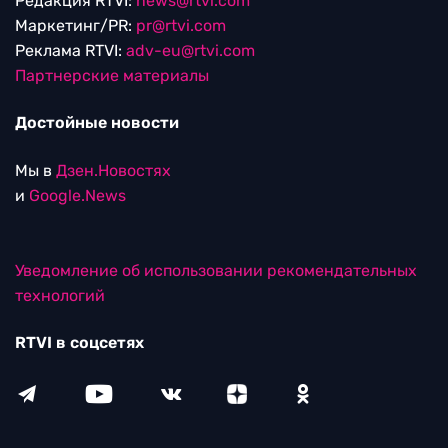
Редакция RTVI:
news@rtvi.com
Маркетинг/PR:
pr@rtvi.com
Реклама RTVI:
adv-eu@rtvi.com
Партнерские материалы
Достойные новости
Мы в
Дзен.Новостях
и
Google.News
Уведомление об использовании рекомендательных
технологий
RTVI в соцсетях