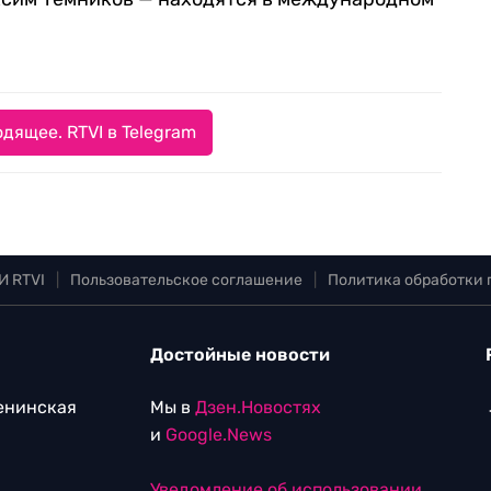
дящее. RTVI в Telegram
И RTVI
|
Пользовательское соглашение
|
Политика обработки
Достойные новости
Ленинская
Мы в
Дзен.Новостях
и
Google.News
Уведомление об использовании