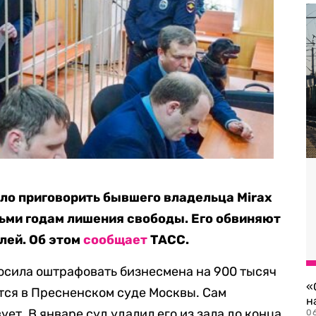
ло приговорить бывшего владельца Mirax
сьми годам лишения свободы. Его обвиняют
лей. Об этом
сообщает
ТАСС.
осила оштрафовать бизнесмена на 900 тысяч
«
тся в Пресненском суде Москвы. Сам
н
ет. В январе суд удалил его из зала до конца
06