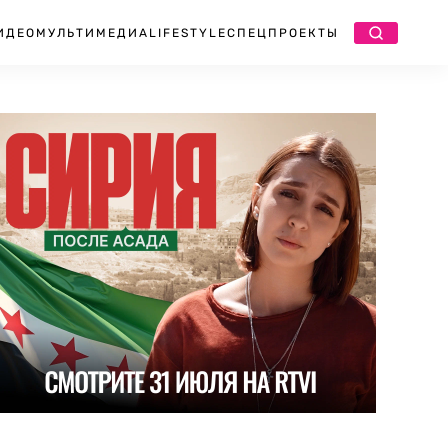
ИДЕО
МУЛЬТИМЕДИА
LIFESTYLE
СПЕЦПРОЕКТЫ