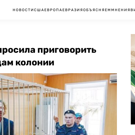
НОВОСТИ
США
ЕВРОПА
ЕВРАЗИЯ
ОБЪЯСНЯЕМ
МНЕНИЯ
В
просила приговорить
дам колонии