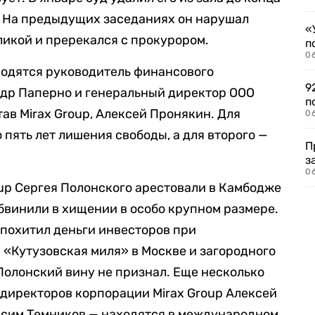
. На предыдущих заседаниях он нарушал
«
ликой и пререкался с прокурором.
п
0
ходятся руководитель финансового
9
др Паперно и генеральный директор ООО
п
тав Mirax Group, Алексей Пронякин. Для
0
пять лет лишения свободы, а для второго —
П
з
0
oup Сергея Полонского арестовали в Камбодже
обвинили в хищении в особо крупном размере.
 похитил деньги инвесторов при
 «Кутузовская миля» в Москве и загородного
Полонский вину не признал. Еще несколько
 директоров корпорации Mirax Group Алексей
ксим Темников — находятся в международном