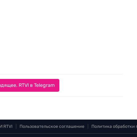
дящее. RTVI в Telegram
И RTVI
|
Пользовательское соглашение
|
Политика обработки