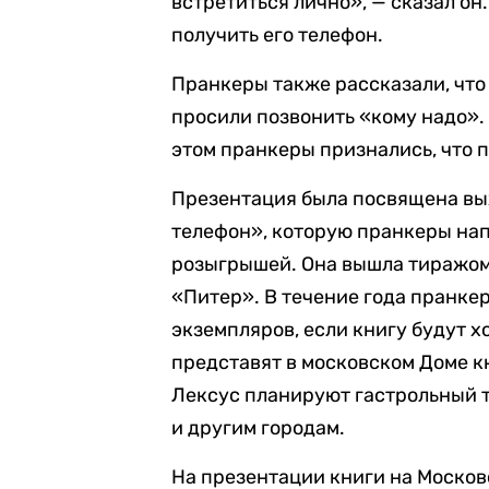
встретиться лично», — сказал он
получить его телефон.
Пранкеры также рассказали, что 
просили позвонить «кому надо».
этом пранкеры признались, что 
Презентация была посвящена вых
телефон», которую пранкеры на
розыгрышей. Она вышла тиражом 
«Питер». В течение года пранке
экземпляров, если книгу будут х
представят в московском Доме кн
Лексус планируют гастрольный т
и другим городам.
На презентации книги на Моско