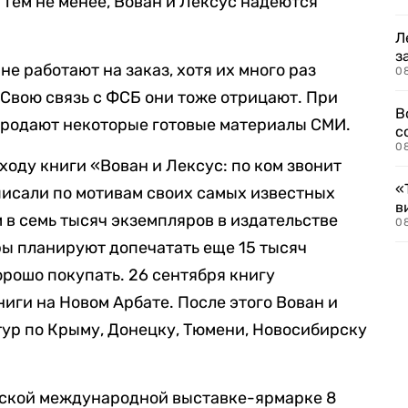
. Тем не менее, Вован и Лексус надеются
Л
з
не работают на заказ, хотя их много раз
0
 Свою связь с ФСБ они тоже отрицают. При
В
продают некоторые готовые материалы СМИ.
с
0
оду книги «Вован и Лексус: по ком звонит
«
писали по мотивам своих самых известных
в
в семь тысяч экземпляров в издательстве
0
ры планируют допечатать еще 15 тысяч
орошо покупать. 26 сентября книгу
иги на Новом Арбате. После этого Вован и
ур по Крыму, Донецку, Тюмени, Новосибирску
вской международной выставке-ярмарке 8