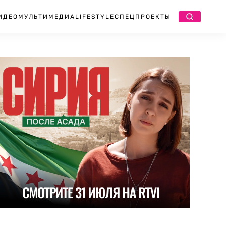
ИДЕО
МУЛЬТИМЕДИА
LIFESTYLE
СПЕЦПРОЕКТЫ