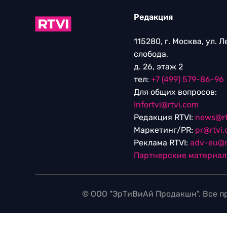
Редакция
115280, г. Москва, ул. 
слобода,
д. 26, этаж 2
тел:
+7 (499) 579-86-96
Для общих вопросов:
Infortvi@rtvi.com
Редакция RTVI:
news@rt
Маркетинг/PR:
pr@rtvi
Реклама RTVI:
adv-eu@r
Партнерские материа
© ООО "ЭрТиВиАй Продакшн". Все пр