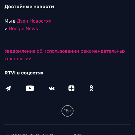
Достойные новости
Мы в
Дзен.Новостях
и
Google.News
Уведомление об использовании рекомендательных
технологий
RTVI в соцсетях
18+