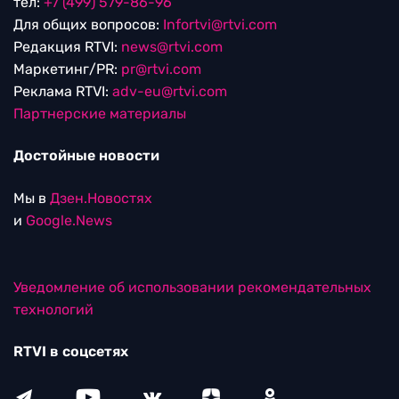
тел:
+7 (499) 579-86-96
Для общих вопросов:
Infortvi@rtvi.com
Редакция RTVI:
news@rtvi.com
Маркетинг/PR:
pr@rtvi.com
Реклама RTVI:
adv-eu@rtvi.com
Партнерские материалы
Достойные новости
Мы в
Дзен.Новостях
и
Google.News
Уведомление об использовании рекомендательных
технологий
RTVI в соцсетях