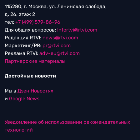
115280, г. Москва, ул. Ленинская слобода,
д. 26, этаж 2
тел:
+7 (499) 579-86-96
Для общих вопросов:
Infortvi@rtvi.com
Редакция RTVI:
news@rtvi.com
Маркетинг/PR:
pr@rtvi.com
Реклама RTVI:
adv-eu@rtvi.com
Партнерские материалы
Достойные новости
Мы в
Дзен.Новостях
и
Google.News
Уведомление об использовании рекомендательных
технологий