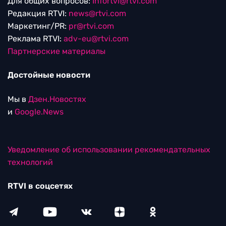
Для общих вопросов:
Infortvi@rtvi.com
Редакция RTVI:
news@rtvi.com
Маркетинг/PR:
pr@rtvi.com
Реклама RTVI:
adv-eu@rtvi.com
Партнерские материалы
Достойные новости
Мы в
Дзен.Новостях
и
Google.News
Уведомление об использовании рекомендательных
технологий
RTVI в соцсетях