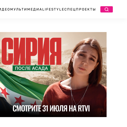
ИДЕО
МУЛЬТИМЕДИА
LIFESTYLE
СПЕЦПРОЕКТЫ