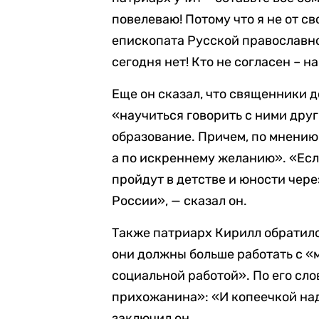
повелеваю! Потому что я не от св
епископата Русской православно
сегодня нет! Кто не согласен – н
Еще он сказал, что священники 
«научиться говорить с ними дру
образование. Причем, по мнению 
а по искреннему желанию». «Ес
пройдут в детстве и юности чер
России», — сказал он.
Также патриарх Кирилл обратилс
они должны больше работать с 
социальной работой». По его сл
прихожанина»: «И копеечкой надо
заключил он.