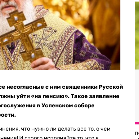
все несогласные с ним священники Русской
лжны уйти «на пенсию». Такое заявление
богослужения в Успенском соборе
ости.
нения, что нужно ли делать все то, о чем
П
нения! И строго исполняйте то, что я