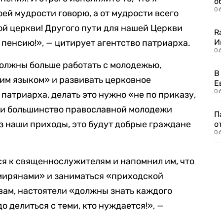
о
06
оей мудрости говорю, а от мудрости всего
й церкви! Другого пути для нашей Церкви
R
а пенсию!», — цитирует агентство патриарха.
И
0
должны больше работать с молодежью,
В
гим языком» и развивать церковное
Е
06
патриарха, делать это нужно «не по приказу,
ли большинство православной молодежи
П
ез наши приходы, это будут добрые граждане
о
06
я к священнослужителям и напомнил им, что
«мирянами» и заниматься «приходской
овам, настоятели «должны знать каждого
 делиться с теми, кто нуждается!», —