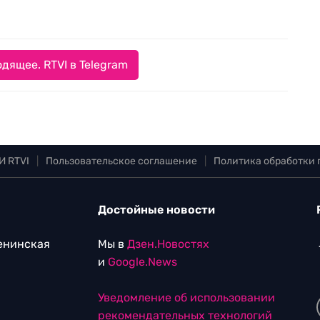
дящее. RTVI в Telegram
И RTVI
|
Пользовательское соглашение
|
Политика обработки
Достойные новости
Ленинская
Мы в
Дзен.Новостях
и
Google.News
Уведомление об использовании
рекомендательных технологий