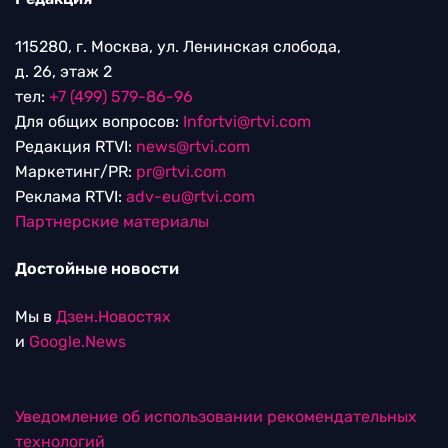
115280, г. Москва, ул. Ленинская слобода,
д. 26, этаж 2
тел:
+7 (499) 579-86-96
Для общих вопросов:
Infortvi@rtvi.com
Редакция RTVI:
news@rtvi.com
Маркетинг/PR:
pr@rtvi.com
Реклама RTVI:
adv-eu@rtvi.com
Партнерские материалы
Достойные новости
Мы в
Дзен.Новостях
и
Google.News
Уведомление об использовании рекомендательных
технологий