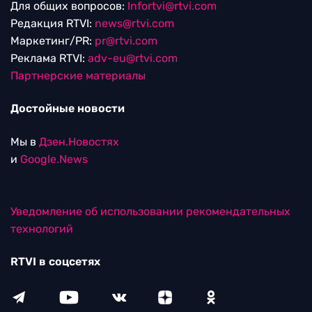
Для общих вопросов:
Infortvi@rtvi.com
Редакция RTVI:
news@rtvi.com
Маркетинг/PR:
pr@rtvi.com
Реклама RTVI:
adv-eu@rtvi.com
Партнерские материалы
Достойные новости
Мы в
Дзен.Новостях
и
Google.News
Уведомление об использовании рекомендательных
технологий
RTVI в соцсетях