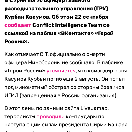
В Сирии погиб офицер Главного
разведывательного управления (ГРУ)
Курбан Касумов. Об этом 22 сентября
сообщает
Conflict Intelligence Team со
ссылкой на паблик «ВКонтакте» «Герой
России».
Как отмечает СIT, официально о смерти
офицера Минобороны не сообщало. В паблике
«Герои России»
уточняется
, что командир роты
Касумов Курбан погиб еще 2 августа. Он попал
под минометный обстрел со стороны боевиков
ИГИЛ (запрещенная в России организация).
В этот день, по данным сайта Liveuamap,
террористы
проводили
контрудары по
наступающим силам президента Сирии Башара