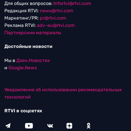
Для общих вопросов:
Infortvi@rtvi.com
Редакция RTVI:
news@rtvi.com
Маркетинг/PR:
pr@rtvi.com
Реклама RTVI:
adv-eu@rtvi.com
Партнерские материалы
Достойные новости
Мы в
Дзен.Новостях
и
Google.News
Уведомление об использовании рекомендательных
технологий
RTVI в соцсетях