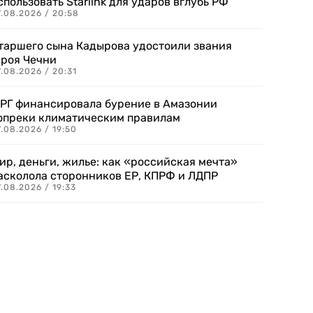
спользовать Starlink для ударов вглубь РФ
7.08.2026 / 20:58
таршего сына Кадырова удостоили звания
ероя Чечни
.08.2026 / 20:31
РГ финансировала бурение в Амазонии
опреки климатическим правилам
.08.2026 / 19:50
ир, деньги, жилье: как «российская мечта»
асколола сторонников ЕР, КПРФ и ЛДПР
.08.2026 / 19:33