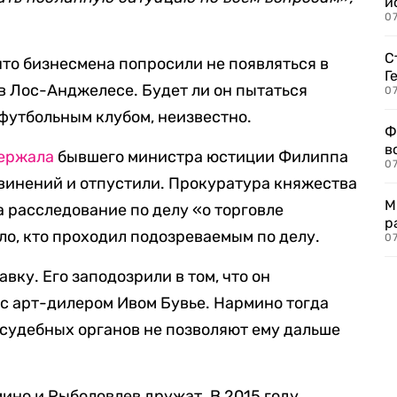
и
0
С
что бизнесмена попросили не появляться в
Г
 в Лос-Анджелесе. Будет ли он пытаться
07
 футбольным клубом, неизвестно.
Ф
в
ержала
бывшего министра юстиции Филиппа
07
винений и отпустили. Прокуратура княжества
М
а расследование по делу «о торговле
р
ло, кто проходил подозреваемым по делу.
07
авку. Его заподозрили в том, что он
с арт-дилером Ивом Бувье. Нармино тогда
 судебных органов не позволяют ему дальше
мино и Рыболовлев дружат. В 2015 году