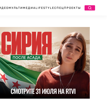
ИДЕО
МУЛЬТИМЕДИА
LIFESTYLE
СПЕЦПРОЕКТЫ