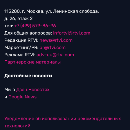
115280, г. Москва, ул. Ленинская слобода,
д. 26, этаж 2
тел:
+7 (499) 579-86-96
Для общих вопросов:
Infortvi@rtvi.com
Редакция RTVI:
news@rtvi.com
Маркетинг/PR:
pr@rtvi.com
Реклама RTVI:
adv-eu@rtvi.com
Партнерские материалы
Достойные новости
Мы в
Дзен.Новостях
и
Google.News
Уведомление об использовании рекомендательных
технологий