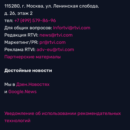
115280, г. Москва, ул. Ленинская слобода,
д. 26, этаж 2
тел:
+7 (499) 579-86-96
Для общих вопросов:
Infortvi@rtvi.com
Редакция RTVI:
news@rtvi.com
Маркетинг/PR:
pr@rtvi.com
Реклама RTVI:
adv-eu@rtvi.com
Партнерские материалы
Достойные новости
Мы в
Дзен.Новостях
и
Google.News
Уведомление об использовании рекомендательных
технологий