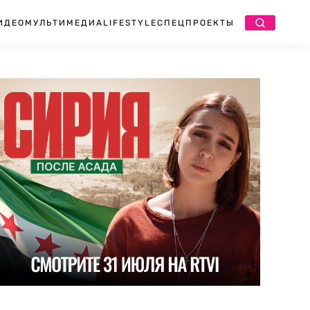
ИДЕО
МУЛЬТИМЕДИА
LIFESTYLE
СПЕЦПРОЕКТЫ