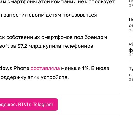
п
 сам смартфоны этой компании не использует.
08
 он запретил своим детям пользоваться
П
о
08
пуск собственных смартфонов под брендом
«
soft за $7,2 млрд купила телефонное
ф
0
ndows Phone
составляла
меньше 1%. В июле
Т
в
оддержку этих устройств.
08
дящее. RTVI в Telegram