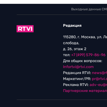
Выходные данные СМ
Редакция
115280, г. Москва, ул. 
слобода,
д. 26, этаж 2
тел:
+7 (499) 579-86-96
Для общих вопросов:
Infortvi@rtvi.com
Редакция RTVI:
news@rt
Маркетинг/PR:
pr@rtvi
Реклама RTVI:
adv-eu@r
Партнерские материа