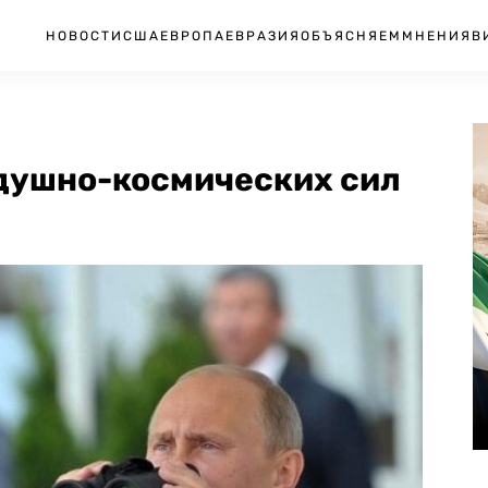
НОВОСТИ
США
ЕВРОПА
ЕВРАЗИЯ
ОБЪЯСНЯЕМ
МНЕНИЯ
В
здушно-космических сил