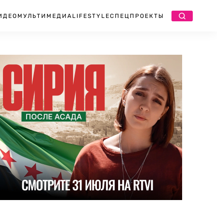
ИДЕО
МУЛЬТИМЕДИА
LIFESTYLE
СПЕЦПРОЕКТЫ