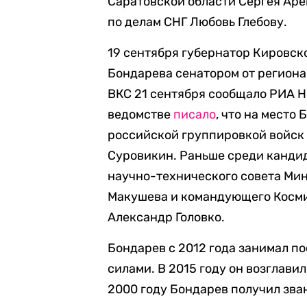
Саратовской области Сергея Аре
по делам СНГ Любовь Глебову.
19 сентября губернатор Кировск
Бондарева сенатором от регион
ВКС 21 сентября сообщало РИА Н
ведомстве
писало
, что на мест
российской группировкой войск
Суровикин. Раньше среди кандид
научно-технического совета Ми
Макушева и командующего Косм
Александр Головко.
Бондарев с 2012 года занимал 
силами. В 2015 году он возглав
2000 году Бондарев получил зва