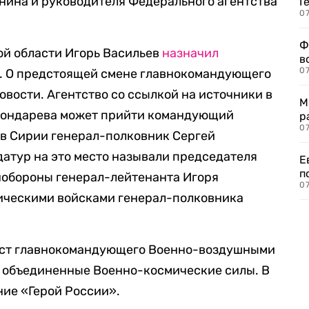
нина и руководителя Федерального агентства
Г
07
Ф
ой области Игорь Васильев
назначил
в
07
а. О предстоящей смене главнокомандующего
овости. Агентство со ссылкой на источники в
М
о Бондарева может прийти командующий
р
07
 в Сирии генерал-полковник Сергей
атур на это место называли председателя
Е
п
нобороны генерал-лейтенанта Игоря
07
ическими войсками генерал-полковника
пост главнокомандующего Военно-воздушными
ил объединенные Военно-космические силы. В
ние «Герой России».