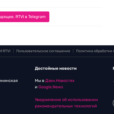
дящее. RTVI в Telegram
И RTVI
|
Пользовательское соглашение
|
Политика обработки
Достойные новости
Ленинская
Мы в
Дзен.Новостях
и
Google.News
Уведомление об использовании
рекомендательных технологий