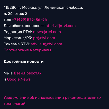
115280, г. Москва, ул. Ленинская слобода,
д. 26, этаж 2
тел:
+7 (499) 579-86-96
Для общих вопросов:
Infortvi@rtvi.com
Редакция RTVI:
news@rtvi.com
Маркетинг/PR:
pr@rtvi.com
Реклама RTVI:
adv-eu@rtvi.com
Партнерские материалы
Достойные новости
Мы в
Дзен.Новостях
и
Google.News
Уведомление об использовании рекомендательных
технологий