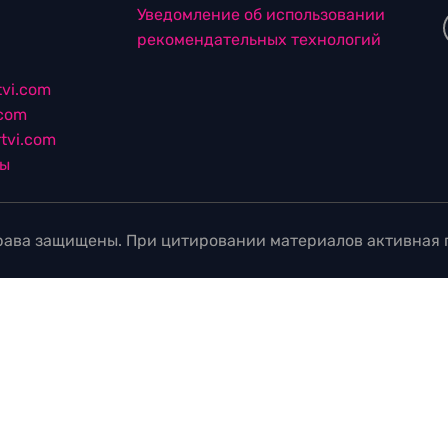
Уведомление об использовании
рекомендательных технологий
vi.com
.com
tvi.com
лы
ава защищены. При цитировании материалов активная г