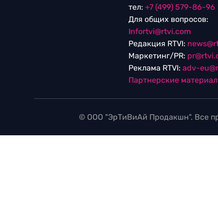
тел:
+7 (499) 579-86-96
Для общих вопросов:
Infortvi@rtvi.com
Редакция RTVI:
news@rt
Маркетинг/PR:
pr@rtvi
Реклама RTVI:
adv-eu@r
Партнерские материа
© ООО "ЭрТиВиАй Продакшн". Все пр