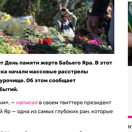
т День памяти жертв Бабьего Яра. В этот
йска начали массовые расстрелы
 урочище. Об этом сообщает
обытий.
ым», —
написал
в своем твиттере президент
 Яр — одна из самых глубоких ран, которые
N