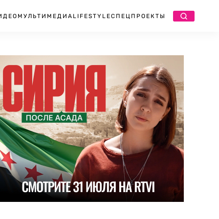
ИДЕО
МУЛЬТИМЕДИА
LIFESTYLE
СПЕЦПРОЕКТЫ