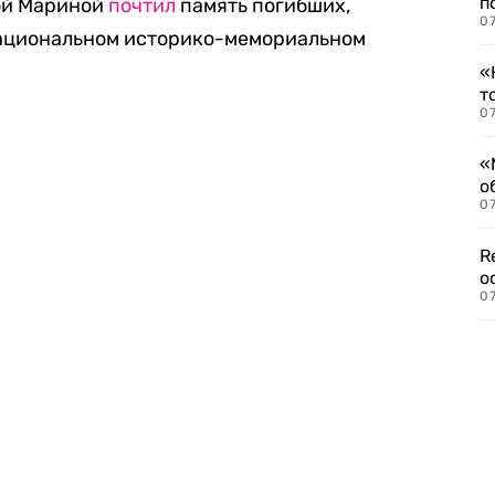
п
ой Мариной
почтил
память погибших,
07
Национальном историко-мемориальном
«
т
07
«
о
07
R
о
07