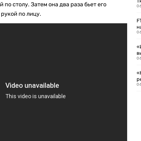
Т
й по столу. Затем она два раза бьет его
06
 рукой по лицу.
F
н
06
«
в
06
«
р
06