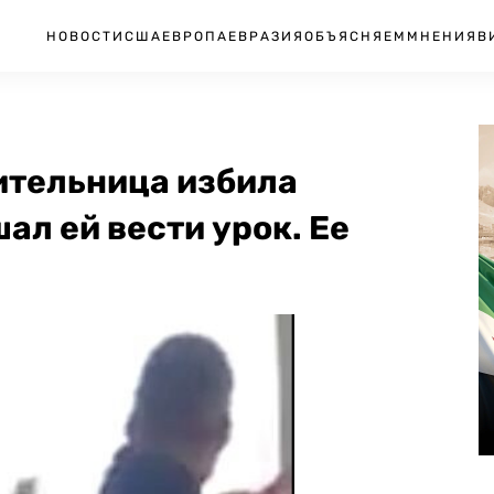
НОВОСТИ
США
ЕВРОПА
ЕВРАЗИЯ
ОБЪЯСНЯЕМ
МНЕНИЯ
В
ительница избила
ал ей вести урок. Ее