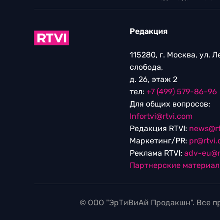
Редакция
115280, г. Москва, ул. 
слобода,
д. 26, этаж 2
тел:
+7 (499) 579-86-96
Для общих вопросов:
Infortvi@rtvi.com
Редакция RTVI:
news@rt
Маркетинг/PR:
pr@rtvi
Реклама RTVI:
adv-eu@r
Партнерские материа
© ООО "ЭрТиВиАй Продакшн". Все пр