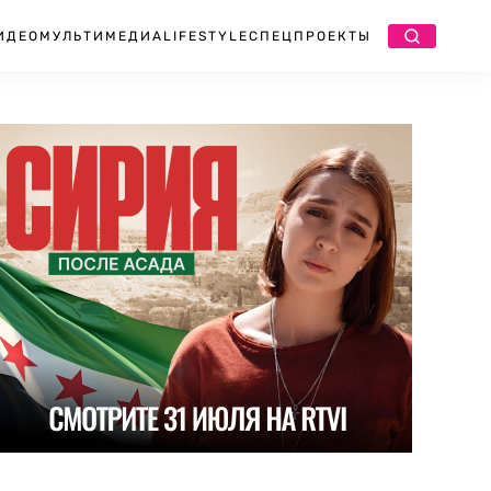
ИДЕО
МУЛЬТИМЕДИА
LIFESTYLE
СПЕЦПРОЕКТЫ