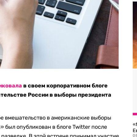
иковала
в своем корпоративном блоге
ательстве России в выборы президента
ое вмешательство в американские выборы
«
» был опубликован в блоге Twitter после
Е
 разведке. В этой встрече принимал участие
0