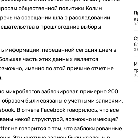
просам общественной политики Колин
П
, речь на совещании шла о расследовании
к
0
мешательства в прошлогодние выборы
С
б
ть информации, переданной сегодня днем в
0
 Большая часть этих данных является
М
Возможно, именно по этой причине отчет не
т
0
.
вис микроблогов заблокировал примерно 200
м образом были связаны с учетными записями,
ook. В отчете Facebook говорилось, что все
ованы некой структурой, возможно имеющей
tter не говорится о том, что заблокированные
сии. Эти учетные записи были удалены в