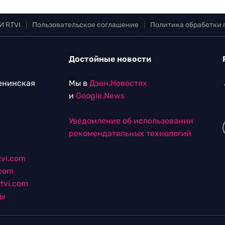
И RTVI
|
Пользовательское соглашение
|
Политика обработки
Достойные новости
Ленинская
Мы в
Дзен.Новостях
и
Google.News
Уведомление об использовании
рекомендательных технологий
vi.com
.com
tvi.com
лы