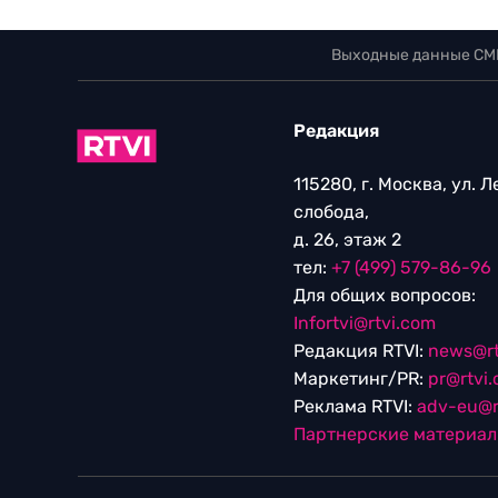
Выходные данные СМ
Редакция
115280, г. Москва, ул. 
слобода,
д. 26, этаж 2
тел:
+7 (499) 579-86-96
Для общих вопросов:
Infortvi@rtvi.com
Редакция RTVI:
news@rt
Маркетинг/PR:
pr@rtvi
Реклама RTVI:
adv-eu@r
Партнерские материа