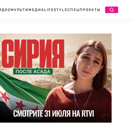
ИДЕО
МУЛЬТИМЕДИА
LIFESTYLE
СПЕЦПРОЕКТЫ