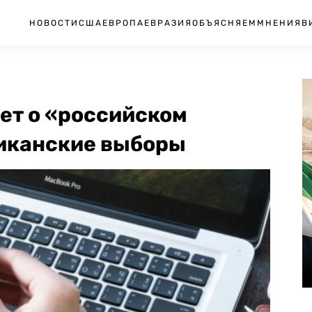
НОВОСТИ
США
ЕВРОПА
ЕВРАЗИЯ
ОБЪЯСНЯЕМ
МНЕНИЯ
В
чет о «российском
иканские выборы