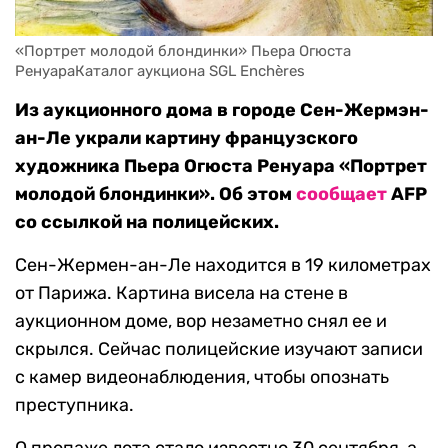
«Портрет молодой блондинки» Пьера Огюста 
РенуараКаталог аукциона SGL Enchères
Из аукционного дома в городе Сен-Жермэн-
ан-Ле украли картину французского
художника Пьера Огюста Ренуара «Портрет
молодой блондинки». Об этом
сообщает
AFP
со ссылкой на полицейских.
Сен-Жермен-ан-Ле находится в 19 километрах
от Парижа. Картина висела на стене в
аукционном доме, вор незаметно снял ее и
скрылся. Сейчас полицейские изучают записи
с камер видеонаблюдения, чтобы опознать
преступника.