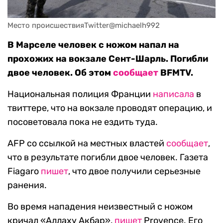
Место происшествияTwitter@michaelh992
В Марселе человек с ножом напал на
прохожих на вокзале Сент-Шарль. Погибли
двое человек. Об этом
сообщает
BFMTV.
Национальная полиция Франции
написала
в
твиттере, что на вокзале проводят операцию, и
посоветовала пока не ездить туда.
AFP со ссылкой на местных властей
сообщает
,
что в результате погибли двое человек. Газета
Fiagaro
пишет
, что двое получили серьезные
ранения.
Во время нападения неизвестный с ножом
кричал «Аллаху Акбар»,
пишет
Provence. Его