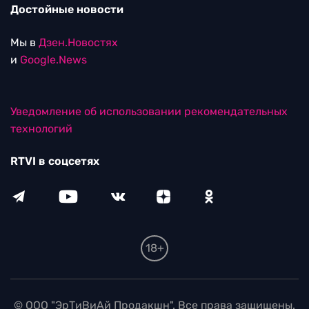
Достойные новости
Мы в
Дзен.Новостях
и
Google.News
Уведомление об использовании рекомендательных
технологий
RTVI в соцсетях
18+
© ООО "ЭрТиВиАй Продакшн". Все права защищены.