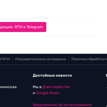
дящее. RTVI в Telegram
И RTVI
|
Пользовательское соглашение
|
Политика обработки
Достойные новости
Ленинская
Мы в
Дзен.Новостях
и
Google.News
Уведомление об использовании