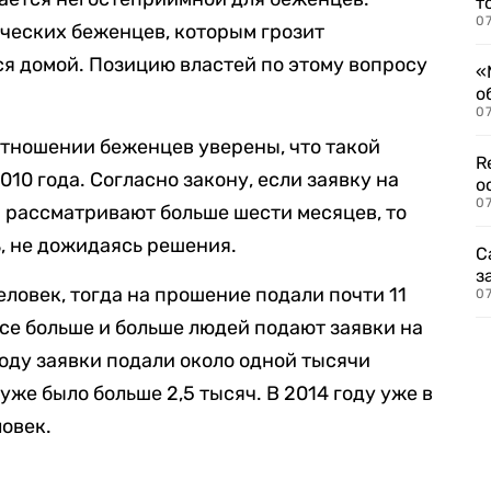
т
07
ческих беженцев, которым грозит
ся домой. Позицию властей по этому вопросу
«
о
07
тношении беженцев уверены, что такой
R
010 года. Согласно закону, если заявку на
о
07
 рассматривают больше шести месяцев, то
ь, не дожидаясь решения.
С
з
еловек, тогда на прошение подали почти 11
07
все больше и больше людей подают заявки на
году заявки подали около одной тысячи
 уже было больше 2,5 тысяч. В 2014 году уже в
ловек.