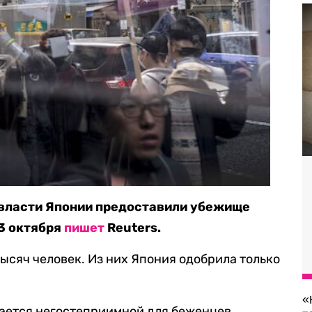
 власти Японии предоставили убежище
 3 октября
пишет
Reuters.
тысяч человек. Из них Япония одобрила только
«
стается негостеприимной для беженцев.