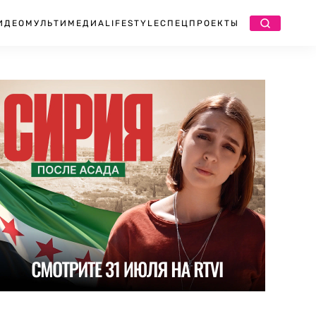
ИДЕО
МУЛЬТИМЕДИА
LIFESTYLE
СПЕЦПРОЕКТЫ