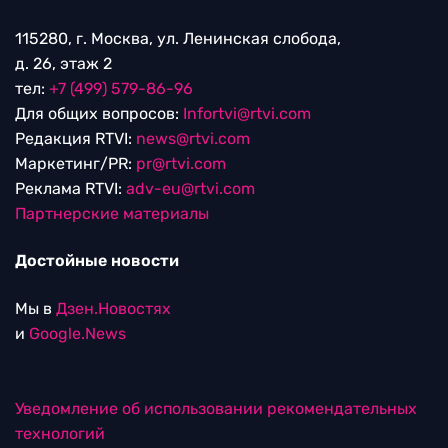
115280, г. Москва, ул. Ленинская слобода,
д. 26, этаж 2
тел:
+7 (499) 579-86-96
Для общих вопросов:
Infortvi@rtvi.com
Редакция RTVI:
news@rtvi.com
Маркетинг/PR:
pr@rtvi.com
Реклама RTVI:
adv-eu@rtvi.com
Партнерские материалы
Достойные новости
Мы в
Дзен.Новостях
и
Google.News
Уведомление об использовании рекомендательных
технологий