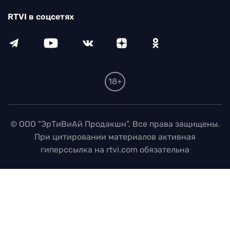
RTVI в соцсетях
18+
© ООО "ЭрТиВиАй Продакшн". Все права защищены.
При цитировании материалов активная
гиперссылка на rtvi.com обязательна