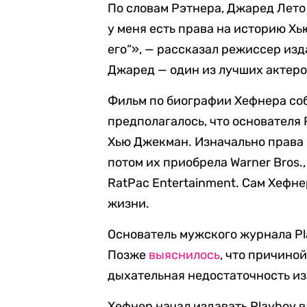
По словам Рэтнера, Джаред Лето 
у меня есть права на историю Хью
его“», — рассказал режиссер изд
Джаред — один из лучших актеров
Фильм по биографии Хефнера соб
предполагалось, что основателя
Хью Джекман. Изначально права 
потом их приобрела Warner Bros.,
RatPac Entertainment. Сам Хефн
жизни.
Основатель мужского журнала P
Позже
выяснилось
, что причино
дыхательная недостаточность из
Хефнер начал издавать Playboy в 