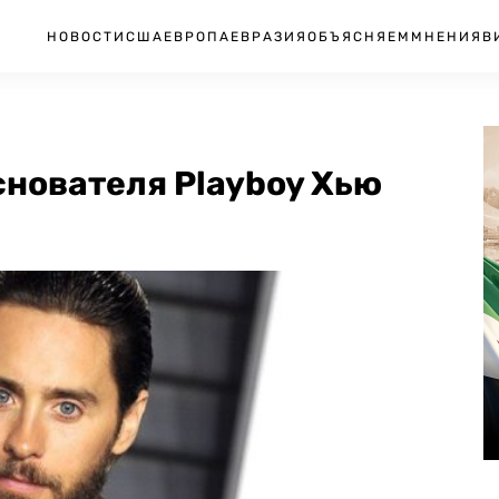
НОВОСТИ
США
ЕВРОПА
ЕВРАЗИЯ
ОБЪЯСНЯЕМ
МНЕНИЯ
В
снователя Playboy Хью