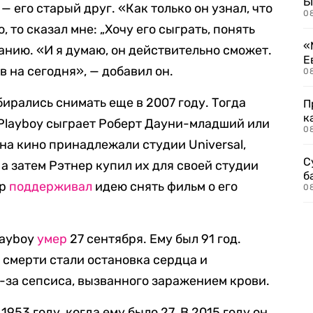
Б
— его старый друг. «Как только он узнал, что
0
, то сказал мне: „Хочу его сыграть, понять
«
анию. «И я думаю, он действительно сможет.
Е
 на сегодня», — добавил он.
0
ирались снимать еще в 2007 году. Тогда
П
к
 Playboy сыграет Роберт Дауни-младший или
0
на кино принадлежали студии Universal,
С
 а затем Рэтнер купил их для своей студии
б
ер
поддерживал
идею снять фильм о его
0
layboy
умер
27 сентября. Ему был 91 год.
й смерти стали остановка сердца и
-за сепсиса, вызванного заражением крови.
1953 году, когда ему было 27. В 2015 году он