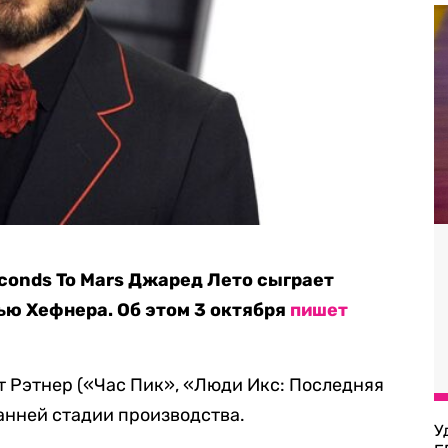
econds To Mars Джаред Лето сыграет
ью Хефнера. Об этом 3 октября
пишет
 Рэтнер («Час Пик», «Люди Икс: Последняя
ранней стадии производства.
У