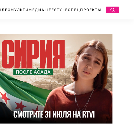
ИДЕО
МУЛЬТИМЕДИА
LIFESTYLE
СПЕЦПРОЕКТЫ