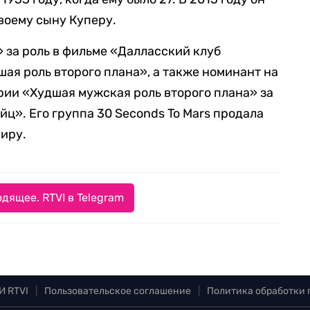
воему сыну Куперу.
 за роль в фильме «Далласский клуб
ая роль второго плана», а также номинант на
рии «Худшая мужская роль второго плана» за
ц». Его группа 30 Seconds To Mars продала
миру.
дящее. RTVI в Telegram
И RTVI
|
Пользовательское соглашение
|
Политика обработки