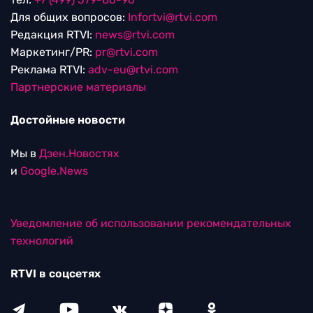
Для общих вопросов:
Infortvi@rtvi.com
Редакция RTVI:
news@rtvi.com
Маркетинг/PR:
pr@rtvi.com
Реклама RTVI:
adv-eu@rtvi.com
Партнерские материалы
Достойные новости
Мы в
Дзен.Новостях
и
Google.News
Уведомление об использовании рекомендательных
технологий
RTVI в соцсетях