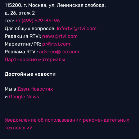
115280, г. Москва, ул. Ленинская слобода,
д. 26, этаж 2
тел:
+7 (499) 579-86-96
Для общих вопросов:
Infortvi@rtvi.com
Редакция RTVI:
news@rtvi.com
Маркетинг/PR:
pr@rtvi.com
Реклама RTVI:
adv-eu@rtvi.com
Партнерские материалы
Достойные новости
Мы в
Дзен.Новостях
и
Google.News
Уведомление об использовании рекомендательных
технологий