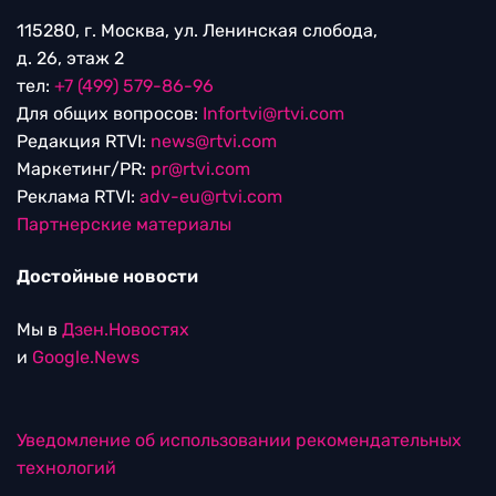
115280, г. Москва, ул. Ленинская слобода,
д. 26, этаж 2
тел:
+7 (499) 579-86-96
Для общих вопросов:
Infortvi@rtvi.com
Редакция RTVI:
news@rtvi.com
Маркетинг/PR:
pr@rtvi.com
Реклама RTVI:
adv-eu@rtvi.com
Партнерские материалы
Достойные новости
Мы в
Дзен.Новостях
и
Google.News
Уведомление об использовании рекомендательных
технологий